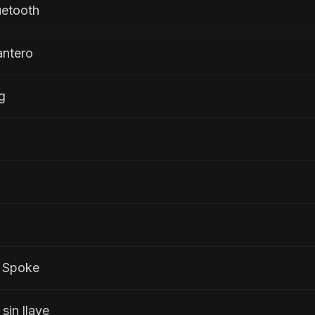
uetooth
lantero
ng
Pin Spoke
t sin llave