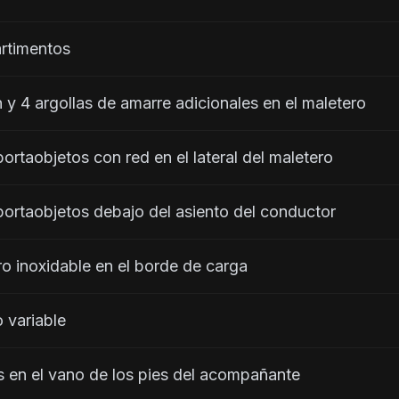
mpartimentos
 sujeción y 4 argollas de amarre adicionales en el maletero
imento portaobjetos con red en el lateral del maletero
timento portaobjetos debajo del asiento del conductor
 en acero inoxidable en el borde de carga
ero variable
taobjetos en el vano de los pies del acompañante