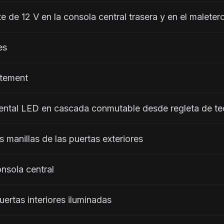
 corriente de 12 V en la consola central trasera y en el maleter
des
citement
brado ambiental LED en cascada conmutable desde regleta de t
n de las manillas de las puertas exteriores
a consola central
 las puertas interiores iluminadas