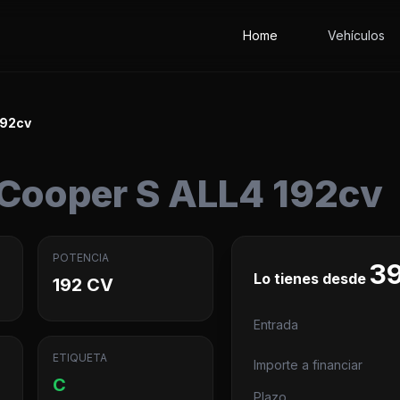
Home
Vehículos
192cv
Cooper S ALL4 192cv
POTENCIA
39
Lo tienes desde
192 CV
Entrada
ETIQUETA
Importe a financiar
C
Plazo