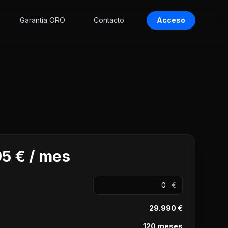
Garantía ORO
Contacto
Acceso
5 € / mes
€
29.990 €
120 meses