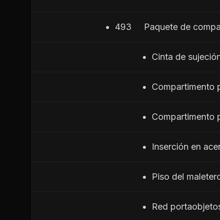
                         •  493     Paquete de co
                                        •  Cinta de
                                        •  Compart
                                        •  Compar
                                        •  Inserción
                                        •  Piso del malet
                                        •  Red por