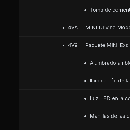
                                        •  Toma de
                         •  4VA     MINI Driving Mo
                         •  4V9     Paquete MINI Ex
                                        •  Alum
                                        •  Iluminació
                                        •  Luz LED en l
                                        •  Manillas de