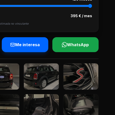
395 € / mes
stimada no vinculante
Me interesa
WhatsApp