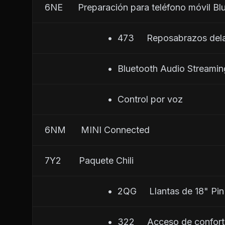
6NE      Preparación para teléfono móvil Bl
                         •  473     Reposabrazos de
                         •  Bluetooth Audio Streami
                         •  Control por voz
6NM      MINI Connected
7Y2       Paquete Chili
                         •  2QG     Llantas de 18" 
                         •  322     Acceso de confor