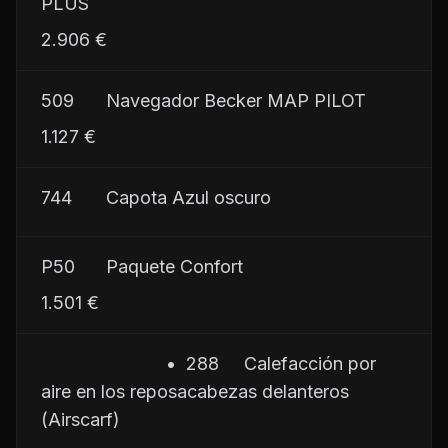
PLUS
2.906 €
509	     Navegador Becker MAP PILOT
1.127 €
744	     Capota Azul oscuro
P50	     Paquete Confort
1.501 €
                         •  288     Calefacción por 
aire en los reposacabezas delanteros 
(Airscarf)