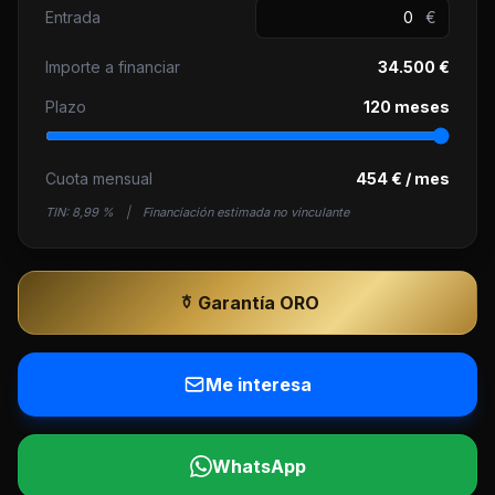
Entrada
€
Importe a financiar
34.500 €
Plazo
120 meses
Cuota mensual
454 € / mes
TIN:
8,99 %
|
Financiación estimada no vinculante
Garantía ORO
Me interesa
WhatsApp