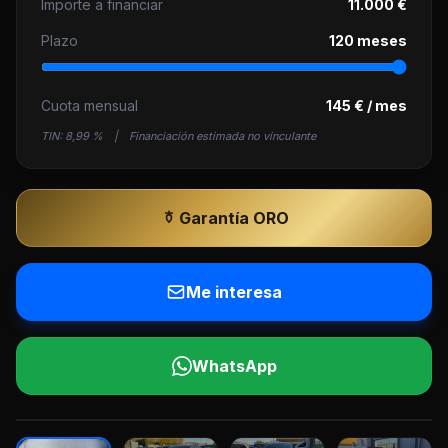
Importe a financiar
11.000 €
Plazo
120 meses
Cuota mensual
145 € / mes
TIN:
8,99 %
|
Financiación estimada no vinculante
Garantía ORO
Me interesa
WhatsApp